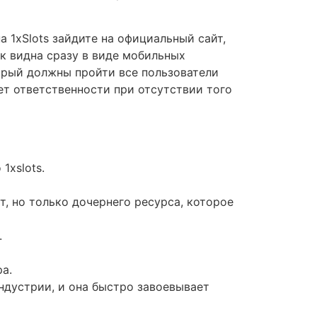
 1xSlots зайдите на официальный сайт,
к видна сразу в виде мобильных
торый должны пройти все пользователи
ет ответственности при отсутствии того
1xslots.
т, но только дочернего ресурса, которое
.
а.
ндустрии, и она быстро завоевывает