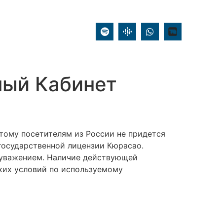
ный Кабинет
тому посетителям из России не придется
государственной лицензии Кюрасао.
 уважением. Наличие действующей
ких условий по используемому