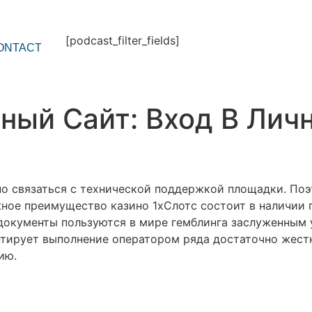
[podcast_filter_fields]
ONTACT
ьный Сайт: Вход В Лич
но связаться с технической поддержкой площадки. Поэ
жное преимущество казино 1хСлотс состоит в наличии 
документы пользуются в мире гемблинга заслуженным
нтирует выполнение оператором ряда достаточно жест
ию.