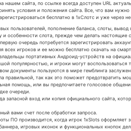
а нашем сайта, по ссылке всегда доступен URL актуаль
инять условия и положения сайта. Все, что вам нужно 
арегистрироваться бесплатно в 1хСлотс и уже через не
вых пользователей, пополнение баланса, слоты, вывод
у и особенности слота, прежде чем делать настоящие с
 в первую очередь потребуется зарегистрировать аккаун
ля всех игроков и ее можно бесплатно скачать на смар
владельцы портативных Андроид-устройств на официал
ьшой популярностью, и игроки могут воспользоваться 
вом документы пользуются в мире гемблинга заслуже
ла правильной, так как это поможет предотвратить мо
ьная помощь, или вы предпочитаете голосовое общени
дке очереди.
рода запасной вход или копия официального сайта, кот
ный вами счет после обработки запроса.
оты ПО производится, когда игрок 1xSlots оформляет 
баннера, игровых иконок и функциональных кнопок де