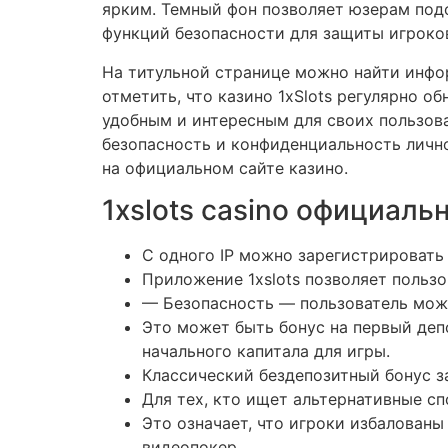
ярким. Темный фон позволяет юзерам подо
функций безопасности для защиты игроко
На титульной странице можно найти инфор
отметить, что казино 1xSlots регулярно о
удобным и интересным для своих пользова
безопасность и конфиденциальность личн
на официальном сайте казино.
1xslots casino официаль
С одного IP можно зарегистрировать
Приложение 1xslots позволяет пользо
— Безопасность — пользователь мож
Это может быть бонус на первый деп
начального капитала для игры.
Классический бездепозитный бонус з
Для тех, кто ищет альтернативные сп
Это означает, что игроки избалованы
видеопокер.