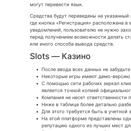
могут перевести язык.
Средства будут переведены на указанный в
где кнопка «Регистрация» расположена в 
уведомлений, пользователю не нужно захо
перед получением возможности делать ста
или иного способа вывода средств.
Slots — Казино
После ввода всех данных не забудьте
Некоторые игры имеют демо-версию 
С помощью сети рабочих зеркал клиен
является точной копией официальног
Компания не несет ответственности п
Ниже в таблице более детально разб
Для этого требуется быть в учетной
На этой платформе представлены одн
репутацию одного из лучших мест для