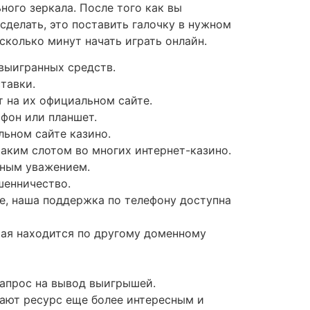
ного зеркала. После того как вы
сделать, это поставить галочку в нужном
сколько минут начать играть онлайн.
 выигранных средств.
тавки.
т на их официальном сайте.
тфон или планшет.
ьном сайте казино.
таким слотом во многих интернет-казино.
нным уважением.
шенничество.
е, наша поддержка по телефону доступна
орая находится по другому доменному
запрос на вывод выигрышей.
лают ресурс еще более интересным и