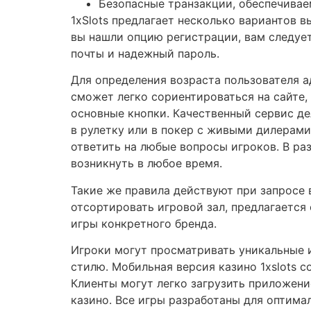
Безопасные транзакции, обеспечиваем
1xSlots предлагает несколько вариантов выво
вы нашли опцию регистрации, вам следует
почты и надежный пароль.
Для определения возраста пользователя 
сможет легко сориентироваться на сайте,
основные кнопки. Качественный сервис де
в рулетку или в покер с живыми дилерами
ответить на любые вопросы игроков. В ра
возникнуть в любое время.
Такие же правила действуют при запросе 
отсортировать игровой зал, предлагается
игры конкретного бренда.
Игроки могут просматривать уникальные 
стилю. Мобильная версия казино 1xslots с
Клиенты могут легко загрузить приложени
казино. Все игры разработаны для оптима