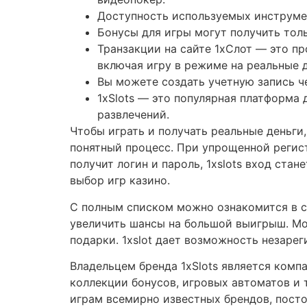
Доступность используемых инструмен
Бонусы для игры могут получить тол
Транзакции на сайте 1xСлот — это п
включая игру в режиме на реальные д
Вы можете создать учетную запись че
1xSlots — это популярная платформа 
развлечений.
Чтобы играть и получать реальные деньги,
понятный процесс. При упрощенной регис
получит логин и пароль, 1xslots вход ст
выбор игр казино.
С полным списком можно ознакомится в сп
увеличить шансы на большой выигрыш. Мо
подарки. 1xslot дает возможность незаре
Владельцем бренда 1xSlots является компа
коллекции бонусов, игровых автоматов и 
играм всемирно известных брендов, посто